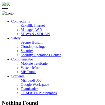
Skip
to
content
Connectivity
Zakelijk internet
Managed Wifi
SDWAN / SDLAN
Safety
Secure Hosting
Cloudoplossingen
Security
Security Operations Center
Communicatie
Mobiele Telefonie
Vaste telefonie
SIP Trunk
Software
Microsoft 365
Google Workspace
Teamleader
CRM & ERP Integraties
Nothing Found